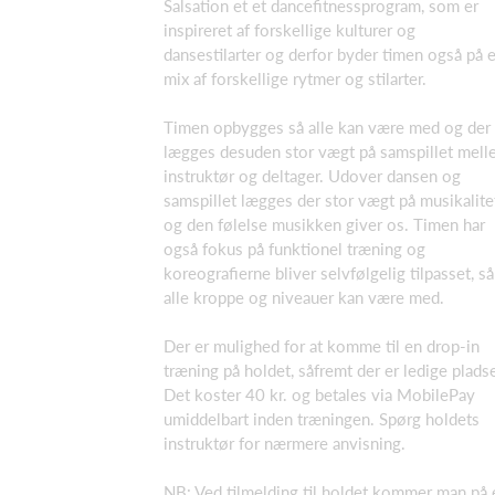
Salsation et et dancefitnessprogram, som er
inspireret af forskellige kulturer og
dansestilarter og derfor byder timen også på e
mix af forskellige rytmer og stilarter.
Timen opbygges så alle kan være med og der
lægges desuden stor vægt på samspillet mel
instruktør og deltager. Udover dansen og
samspillet lægges der stor vægt på musikalite
og den følelse musikken giver os. Timen har
også fokus på funktionel træning og
koreografierne bliver selvfølgelig tilpasset, så
alle kroppe og niveauer kan være med.
Der er mulighed for at komme til en drop-in
træning på holdet, såfremt der er ledige pladse
Det koster 40 kr. og betales via MobilePay
umiddelbart inden træningen. Spørg holdets
instruktør for nærmere anvisning.
NB: Ved tilmelding til holdet kommer man på 