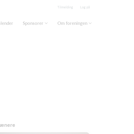
Tilmelding
Log på
lender
Sponsorer
Om foreningen
rænere