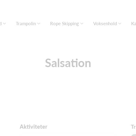
d
Trampolin
Rope Skipping
Voksenhold
Ka
Salsation
Aktiviteter
T