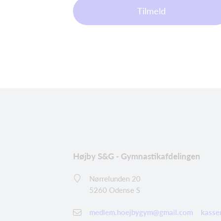
Tilmeld
Højby S&G - Gymnastikafdelingen
Nørrelunden 20
5260 Odense S
medlem.hoejbygym@gmail.com
kasse