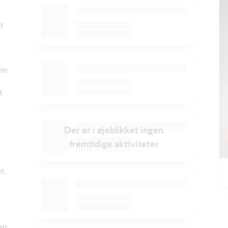
t
lem
t
Der er i øjeblikket ingen
fremtidige aktiviteter
r.
en