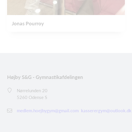
Jonas Pourroy
Højby S&G - Gymnastikafdelingen
Nørrelunden 20
5260 Odense S
medlem.hoejbygym@gmail.com
kasserergym@outlook.dk