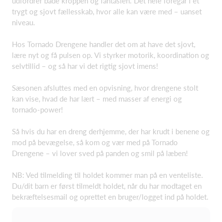
udfordrer både kroppen og fantasien. Det hele foregår i et
trygt og sjovt fællesskab, hvor alle kan være med – uanset
niveau.
Hos Tornado Drengene handler det om at have det sjovt,
lære nyt og få pulsen op. Vi styrker motorik, koordination og
selvtillid – og så har vi det rigtig sjovt imens!
Sæsonen afsluttes med en opvisning, hvor drengene stolt
kan vise, hvad de har lært – med masser af energi og
tornado-power!
Så hvis du har en dreng derhjemme, der har krudt i benene og
mod på bevægelse, så kom og vær med på Tornado
Drengene – vi lover sved på panden og smil på læben!
NB: Ved tilmelding til holdet kommer man på en venteliste.
Du/dit barn er først tilmeldt holdet, når du har modtaget en
bekræftelsesmail og oprettet en bruger/logget ind på holdet.