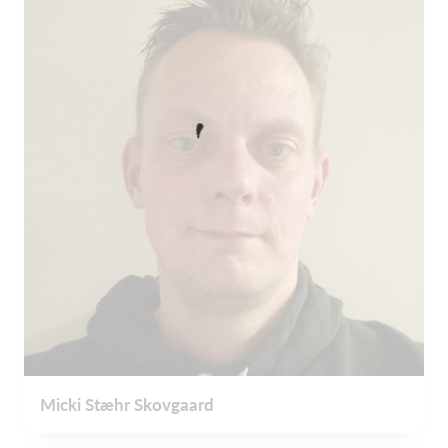
Micki Stæhr Skovgaard